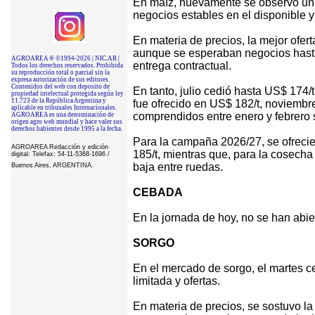
En maíz, nuevamente se observó un
negocios estables en el disponible y 
En materia de precios, la mejor ofert
aunque se esperaban negocios hasta 
AGROAREA ® ©1994-2026 | NIC.AR |
entrega contractual.
Todos los derechos reservados. Prohibida
su reproducción total o parcial sin la
expresa autorización de sus editores.
Contenidos del web con deposito de
En tanto, julio cedió hasta US$ 174/
propiedad intelectual protegida según ley
11.723 de la República Argentina y
fue ofrecido en US$ 182/t, noviembr
aplicable en tribunales Internacionales.
comprendidos entre enero y febrero 
AGROAREA es una denominación de
origen agro web mundial y hace valer sus
derechos habientes desde 1995 a la fecha.
Para la campaña 2026/27, se ofreci
AGROAREA Redacción y edición
185/t, mientras que, para la cosecha 
digital: Telefax: 54-11-5368-1696 /
baja entre ruedas.
Buenos Aires, ARGENTINA
.
CEBADA
En la jornada de hoy, no se han abie
SORGO
En el mercado de sorgo, el martes c
limitada y ofertas.
En materia de precios, se sostuvo la