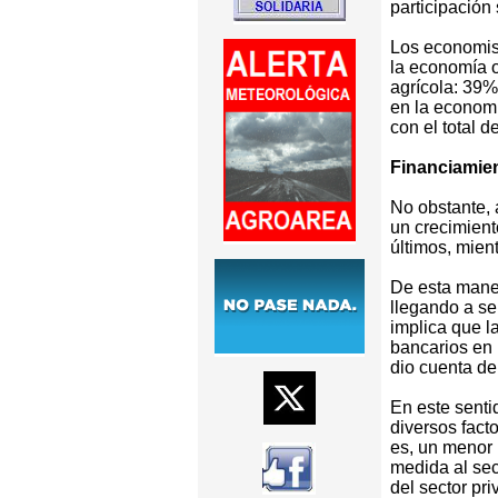
participación
Los economist
la economía o
agrícola: 39% 
en la economí
con el total d
Financiamie
No obstante, 
un crecimient
últimos, mien
De esta maner
llegando a se
implica que l
bancarios en 
dio cuenta de
En este senti
diversos fact
es, un menor 
medida al sec
del sector pr