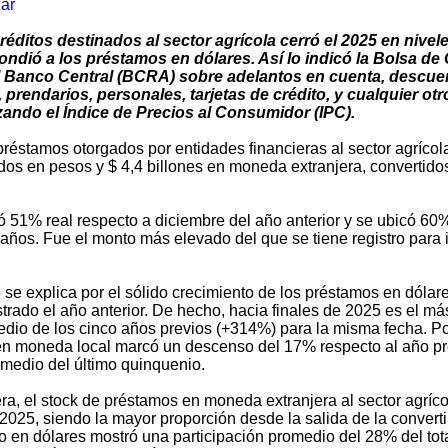
.ar
réditos destinados al sector agrícola cerró el 2025 en nivele
ndió a los préstamos en dólares. Así lo indicó la Bolsa de
l Banco Central (BCRA) sobre adelantos en cuenta, descu
 prendarios, personales, tarjetas de crédito, y cualquier ot
izando el Índice de Precios al Consumidor (IPC).
préstamos otorgados por entidades financieras al sector agrícola
dos en pesos y $ 4,4 billones en moneda extranjera, convertid
ió 51% real respecto a diciembre del año anterior y se ubicó 6
 años. Fue el monto más elevado del que se tiene registro para i
 se explica por el sólido crecimiento de los préstamos en dóla
trado el año anterior. De hecho, hacia finales de 2025 es el más
edio de los cinco años previos (+314%) para la misma fecha. Por
en moneda local marcó un descenso del 17% respecto al año pre
omedio del último quinquenio.
a, el stock de préstamos en moneda extranjera al sector agrícol
2025, siendo la mayor proporción desde la salida de la convertib
o en dólares mostró una participación promedio del 28% del tot