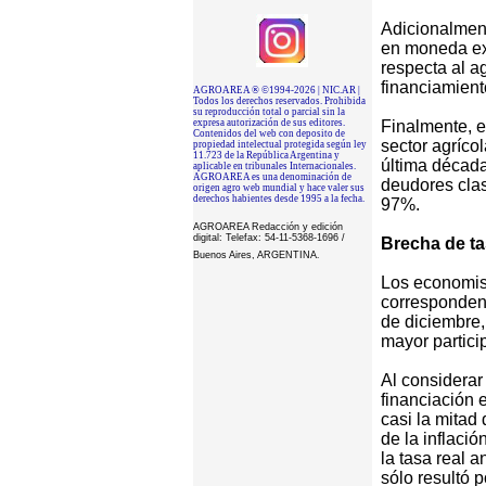
Adicionalment
en moneda ext
respecta al ag
financiamient
AGROAREA ® ©1994-2026 | NIC.AR |
Todos los derechos reservados. Prohibida
su reproducción total o parcial sin la
expresa autorización de sus editores.
Finalmente, e
Contenidos del web con deposito de
sector agríco
propiedad intelectual protegida según ley
11.723 de la República Argentina y
última década
aplicable en tribunales Internacionales.
AGROAREA es una denominación de
deudores clas
origen agro web mundial y hace valer sus
derechos habientes desde 1995 a la fecha.
97%.
AGROAREA Redacción y edición
digital: Telefax: 54-11-5368-1696 /
Brecha de t
Buenos Aires, ARGENTINA
.
Los economist
corresponden 
de diciembre,
mayor particip
Al considerar
financiación 
casi la mitad
de la inflaci
la tasa real 
sólo resultó p