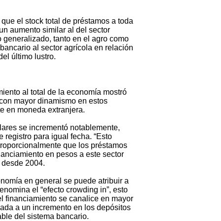
ue el stock total de préstamos a toda
un aumento similar al del sector
to generalizado, tanto en el agro como
bancario al sector agrícola en relación
el último lustro.
iento al total de la economía mostró
e con mayor dinamismo en estos
te en moneda extranjera.
ólares se incrementó notablemente,
 registro para igual fecha. “Esto
 proporcionalmente que los préstamos
inanciamiento en pesos a este sector
a desde 2004.
onomía en general se puede atribuir a
enomina el “efecto crowding in”, esto
el financiamiento se canalice en mayor
iada a un incremento en los depósitos
able del sistema bancario.