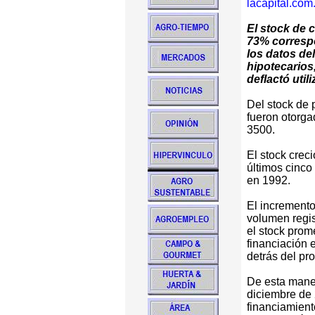
lacapital.com
El stock de c
73% correspo
los datos de
hipotecarios,
deflactó util
Del stock de 
fueron otorga
3500.
El stock crec
últimos cinco
en 1992.
El incremento
volumen regis
el stock prom
financiación 
detrás del pr
De esta maner
diciembre de 
financiamient