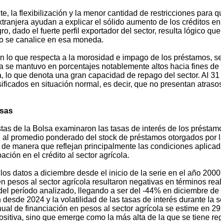
e, la flexibilización y la menor cantidad de restricciones para
ranjera ayudan a explicar el sólido aumento de los créditos en 
ro, dado el fuerte perfil exportador del sector, resulta lógico q
o se canalice en esa moneda.
n lo que respecta a la morosidad e impago de los préstamos, se
la se mantuvo en porcentajes notablemente altos hacia fines de 
, lo que denota una gran capacidad de repago del sector. Al 31 
ificados en situación normal, es decir, que no presentan atraso
asas
as de la Bolsa examinaron las tasas de interés de los préstamos
al promedio ponderado del stock de préstamos otorgados por la
 de manera que reflejan principalmente las condiciones aplicad
ación en el crédito al sector agrícola.
 los datos a diciembre desde el inicio de la serie en el año 200
en pesos al sector agrícola resultaron negativas en términos rea
 del período analizado, llegando a ser del -44% en diciembre de
ón desde 2024 y la volatilidad de las tasas de interés durante l
anual de financiación en pesos al sector agrícola se estime en 2
ositiva, sino que emerge como la más alta de la que se tiene regi