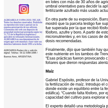
en lotes con más de 30 años de agri
umbral orientativo para decidir la ap
fertilizante azufrado más usado actua
En otra parte de su exposición, Bar
AGROAREA ® ©1994-2026 | NIC.AR |
Todos los derechos reservados. Prohibida
mostró que la parcela testigo fue sup
su reproducción total o parcial sin la
fue superada por la que recibió fósfo
expresa autorización de sus editores.
Contenidos del web con deposito de
fósforo, azufre y boro. A partir de e
propiedad intelectual protegida según ley
11.723 de la República Argentina y
micronutrientes y, en los casos de de
aplicable en tribunales Internacionales.
AGROAREA es una denominación de
dosis recomendadas.
origen agro web mundial y hace valer sus
derechos habientes desde 1995 a la fecha.
Finalmente, dijo que también hay que
AGROAREA Redacción y edición
digital: Telefax: 54-11-5368-1696 /
este nutriente en los tambos de Tre
Buenos Aires, ARGENTINA
.
“Esas prácticas fueron provocando ca
foliares que dieron respuestas alenta
Maíz
Gabriel Espósito, profesor de la Univ
la fertilización de maíz. Introdujo el 
donde existe un equilibrio entre la fe
edáfica). “Cuando falta fósforo, por 
capacidad del cultivo para explorar el
El experto detalló una metodología pa