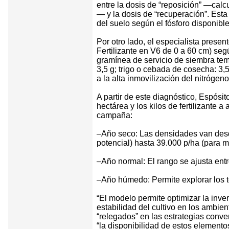
entre la dosis de “reposición” —calc
— y la dosis de “recuperación”. Esta
del suelo según el fósforo disponibl
Por otro lado, el especialista prese
Fertilizante en V6 de 0 a 60 cm) según
gramínea de servicio de siembra tempr
3,5 g; trigo o cebada de cosecha: 3,5
a la alta inmovilización del nitrógeno
A partir de este diagnóstico, Espósi
hectárea y los kilos de fertilizante a
campaña:
–Año seco: Las densidades van desde
potencial) hasta 39.000 p/ha (para ma
–Año normal: El rango se ajusta entr
–Año húmedo: Permite explorar los t
“El modelo permite optimizar la inve
estabilidad del cultivo en los ambien
“relegados” en las estrategias conven
“la disponibilidad de estos elementos